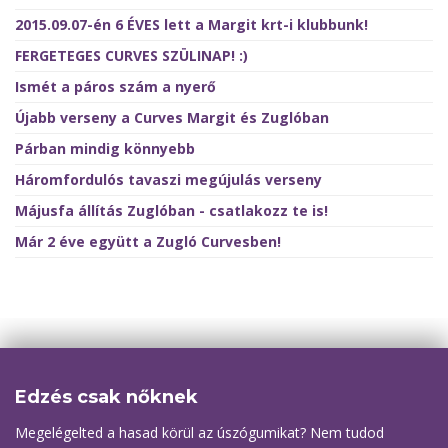
2015.09.07-én 6 ÉVES lett a Margit krt-i klubbunk!
FERGETEGES CURVES SZÜLINAP! :)
Ismét a páros szám a nyerő
Újabb verseny a Curves Margit és Zuglóban
Párban mindig könnyebb
Háromfordulós tavaszi megújulás verseny
Májusfa állítás Zuglóban - csatlakozz te is!
Már 2 éve együtt a Zugló Curvesben!
Edzés csak nőknek
Megelégelted a hasad körül az úszógumikat? Nem tudod