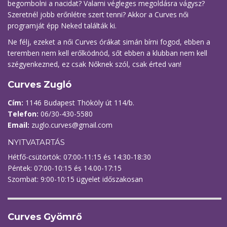
begombolni a nacidat? Valami végleges megoldásra vágysz?
Szeretnél jobb erőnlétre szert tenni? Akkor a Curves női
programját épp Neked találták ki.
Ne félj, ezeket a női Curves órákat simán bírni fogod, ebben a
teremben nem kell erőlködnöd, sőt ebben a klubban nem kell
szégyenkezned, ez csak Nőknek szól, csak érted van!
Curves Zugló
Cím:
1146 Budapest Thököly út 114/b.
Telefon:
06/30-430-5580
Email:
zuglo.curves@gmail.com
NYITVATARTÁS
Hétfő-csütörtök: 07:00-11:15 és 14:30-18:30
Péntek: 07:00-10:15 és 14.00-17:15
Szombat: 9:00-10:15 ügyelet időszakosan
Curves Gyömrő