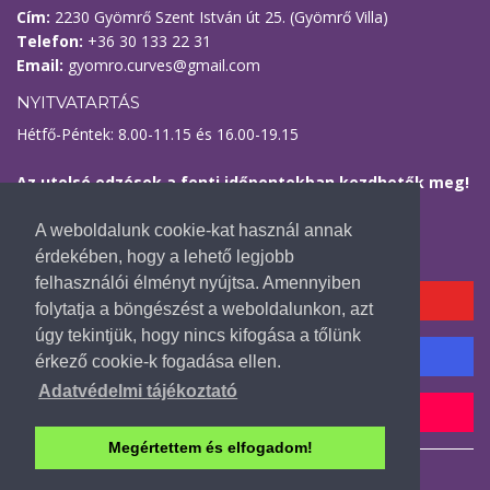
Cím:
2230 Gyömrő Szent István út 25. (Gyömrő Villa)
Telefon:
+36 30 133 22 31
Email:
gyomro.curves@gmail.com
NYITVATARTÁS
Hétfő-Péntek: 8.00-11.15 és 16.00-19.15
Az utolsó edzések a fenti időpontokban kezdhetők meg!
Kövess minket
A weboldalunk cookie-kat használ annak
érdekében, hogy a lehető legjobb
felhasználói élményt nyújtsa. Amennyiben
YOUTUBE CSATORNÁNK
folytatja a böngészést a weboldalunkon, azt
úgy tekintjük, hogy nincs kifogása a tőlünk
INSTAGRAM FIÓKUNK
érkező cookie-k fogadása ellen.
Adatvédelmi tájékoztató
TIK-TOK FIÓKUNK
Megértettem és elfogadom!
Copyright © by Free & Fit Kft. Minden jog fenntartva. |