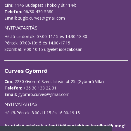
Cím:
1146 Budapest Thököly út 114/b.
Telefon:
06/30-430-5580
Email:
zuglo.curves@gmail.com
NYITVATARTÁS
Hétfő-csütörtök: 07:00-11:15 és 14:30-18:30
Péntek: 07:00-10:15 és 14.00-17:15
Szombat: 9:00-10:15 ügyelet időszakosan
Curves Gyömrő
Cím:
2230 Gyömrő Szent István út 25. (Gyömrő Villa)
Telefon:
+36 30 133 22 31
Email:
gyomro.curves@gmail.com
NYITVATARTÁS
Hétfő-Péntek: 8.00-11.15 és 16.00-19.15
Az utolsó edzések a fenti időpontokban kezdhetők meg!