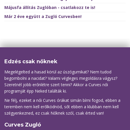
Májusfa állítás Zuglóban - csatlakozz te is!
Már 2 éve együtt a Zugló Curvesben!
Edzés csak nőknek
Megelégelted a hasad körül az úszógumikat? Nem tudod
begombolni a nacidat? Valami végleges megoldásra vágysz?
Szeretnél jobb erőnlétre szert tenni? Akkor a Curves női
programját épp Neked találták ki.
Ne félj, ezeket a női Curves órákat simán bírni fogod, ebben a
teremben nem kell erőlködnöd, sőt ebben a klubban nem kell
szégyenkezned, ez csak Nőknek szól, csak érted van!
Curves Zugló