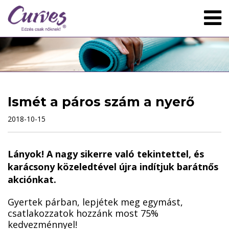
Ismét a páros szám a nyerő
2018-10-15
Lányok! A nagy sikerre való tekintettel, és
karácsony közeledtével újra indítjuk barátnős
akciónkat.
Gyertek párban, lepjétek meg egymást,
csatlakozzatok hozzánk most 75%
kedvezménnyel!