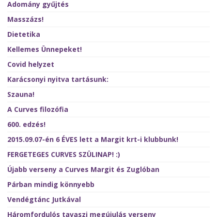
Adomány gyűjtés
Masszázs!
Dietetika
Kellemes Ünnepeket!
Covid helyzet
Karácsonyi nyitva tartásunk:
Szauna!
A Curves filozófia
600. edzés!
2015.09.07-én 6 ÉVES lett a Margit krt-i klubbunk!
FERGETEGES CURVES SZÜLINAP! :)
Újabb verseny a Curves Margit és Zuglóban
Párban mindig könnyebb
Vendégtánc Jutkával
Háromfordulós tavaszi megújulás verseny