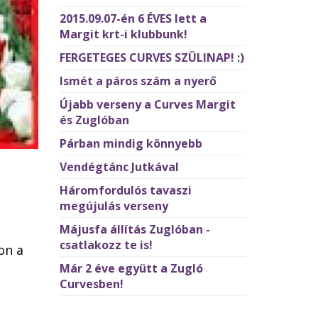
2015.09.07-én 6 ÉVES lett a
Margit krt-i klubbunk!
FERGETEGES CURVES SZÜLINAP! :)
Ismét a páros szám a nyerő
Újabb verseny a Curves Margit
és Zuglóban
Párban mindig könnyebb
Vendégtánc Jutkával
Háromfordulós tavaszi
megújulás verseny
Májusfa állítás Zuglóban -
csatlakozz te is!
on a
Már 2 éve együtt a Zugló
Curvesben!