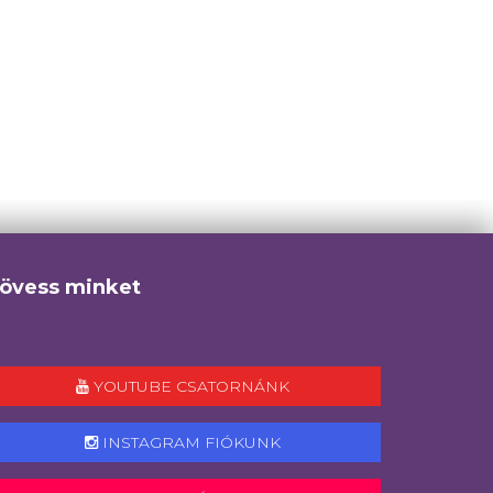
övess minket
YOUTUBE CSATORNÁNK
INSTAGRAM FIÓKUNK