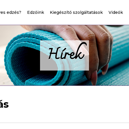
ves edzés?
Edzőink
Kiegészítő szolgáltatások
Videók
Hírek
ás