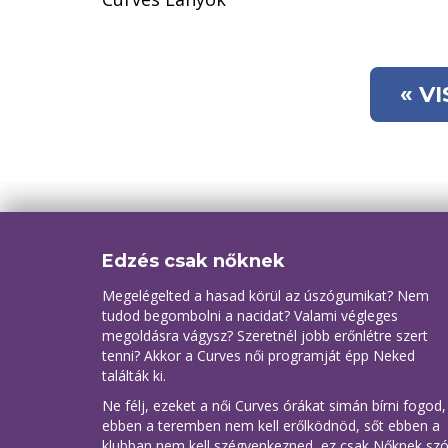
« V
Edzés csak nőknek
Megelégelted a hasad körül az úszógumikat? Nem
tudod begombolni a nacidat? Valami végleges
megoldásra vágysz? Szeretnél jobb erőnlétre szert
tenni? Akkor a Curves női programját épp Neked
találták ki.
Ne félj, ezeket a női Curves órákat simán bírni fogod,
ebben a teremben nem kell erőlködnöd, sőt ebben a
klubban nem kell szégyenkezned, ez csak Nőknek szó