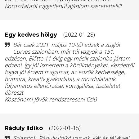
Korosztálytól függetlenül ajánlom szeretettel!!!!
(2022-01-28)
Egy kedves hölgy
Bár csak 2021. május 10-től edzek a zuglói
Curves szalonban, már túl vagyok a 151.
edzésen. Előtte 11 évig egy másik szalonba jártam
edzeni, így jól ismertem a körülményeket. Kezdettől
fogva jól érzem magamat, az edzők kedvessége,
humora, kreatív gyakorlatai, a mozdulataink
folyamatos ellenőrzése, korrigálása, tiszteletet
ébreszt.
Köszönöm! Jövök rendszeresen! Csiú
(2022-01-15)
Ráduly Ildikó
Sziasztok, Ráduly Ildikó vagyok. Két és fél évvel