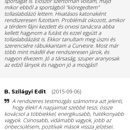
sportágat is. Először szertornán voltam, majd
mikor ebből a sportágból "kiöregedtem"
tollaslabdázó lettem. Hivatásos katonaként
rendszeresen futottam. Problémát okozott, amikor
a térdem fájni kezdett és orvosi tanácsra abba
kellett hagynom a futást és ezzel együtt a
tollaslabdázást is. Ekkor tanultam meg úszni és
szerencsére rábukkantam a Curvesre. Most már
több mint másfél éve rendszeresen járok, és
nagyon élvezem. Jó a társaság, szuper aranyosak
az edző lányok és nagyon jó a mozgás!!
(2015-09-06)
B. Szilágyi Edit
A rendszeres testmozgás számomra azt jelenti,
hogy élek!! A napjaimat szebbé teszi, össze
kovácsol a többiekkel, energikusabb, hatékonyabb
vagyok. Csinosabb, vidámabb vagyok, jobb az
önbecsülésem, pozitívak mások vissza jelzései.