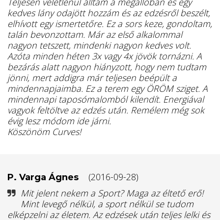
Teljesen véletlenül álltam a megállóban és egy
kedves lány odajött hozzám és az edzésről beszélt,
elhívott egy ismertetőre. Ez a sors keze, gondoltam,
talán bevonzottam. Már az első alkalommal
nagyon tetszett, mindenki nagyon kedves volt.
Azóta minden héten 3x vagy 4x jövök tornázni. A
bezárás alatt nagyon hiányzott, hogy nem tudtam
jönni, mert addigra már teljesen beépült a
mindennapjaimba. Ez a terem egy ÖRÖM sziget. A
mindennapi taposómalomból kilendít. Energiával
vagyok feltöltve az edzés után. Remélem még sok
évig lesz módom ide járni.
Köszönöm Curves!
(2016-09-28)
P. Varga Ágnes
Mit jelent nekem a Sport? Maga az éltető erő!
Mint levegő nélkül, a sport nélkül se tudom
elképzelni az életem. Az edzések után teljes lelki és