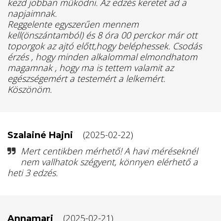
kezd jobban működni. Az edzés keretet ad a
napjaimnak.
Reggelente egyszerűen mennem
kell(önszántamból) és 8 óra 00 perckor már ott
toporgok az ajtó előtt,hogy beléphessek. Csodás
érzés , hogy minden alkalommal elmondhatom
magamnak , hogy ma is tettem valamit az
egészségemért a testemért a lelkemért.
Köszönöm.
(2025-02-22)
Szalainé Hajni
Mert centikben mérhető! A havi méréseknél
nem vallhatok szégyent, könnyen elérhető a
heti 3 edzés.
(2025-02-21)
Annamari