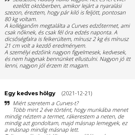
ezelőtt októberben, amikor lejárt a nyaralási
szezon, éreztem, hogy pár kiló is feljött, pontosan
80 kg voltam.
A kolléganőm megtalálta a Curves edzőtermet, ami
csak nőknek, és csak fél óra edzés naponta. A
dicsőségfalra is felkerültem, mínusz 2 kg és mínusz
21 cm volt a kezdő eredményem.
A személyi edzőink nagyon figyelmesek, kedvesek,
és nem hagynak bennünket ellustulni. Nagyon jó itt
lenni, nagyon jól érzem itt magam.
(2021-12-21)
Egy kedves hölgy
Miért szeretem a Curves-t?
Több mint 2 éve történt, hogy munkába menet
mindig néztem a termet, rákerestem a neten, de
mindig azt gondoltam, majd másnap lemegyek, ez
a másnap mindig másnap lett.