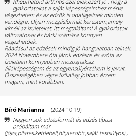
Rheumatoid arthritis-szel élek,ezért jó , hogy a
gyakorlatokat a saját képességeimhez mérve
végezhetem és az edzők is odafigyelnek minden
vendégre. Olyan mozgásformát kerestem,amely
kíméli az izületeket. Itt megtaláltam! A gyakorlatok
változatosak és bárki számára könnyen
végezhetőek.
Ráadásul az edzések mindig jó hangulatban telnek.
2024 Novembere óta járok edzésre és azóta az
ízületeim könnyebben mozognak,az
állóképességem és az egyensúlyérzékem is javult.
Összességében végre fizikailag jobban érzem
magam, mint korábban.
(2024-10-19)
Bíró Marianna
Nagyon sok edzésformát és edzés típust
próbáltam már
(jóga,pilates,kettlebell,hit,aerobic,saját testsúlyos) ,