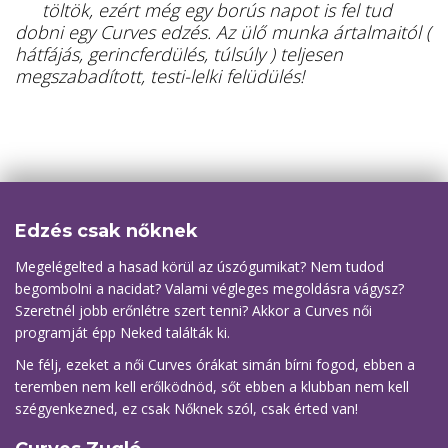
töltök, ezért még egy borús napot is fel tud
dobni egy Curves edzés. Az ülő munka ártalmaitól (
hátfájás, gerincferdülés, túlsúly ) teljesen
megszabadított, testi-lelki felüdülés!
Edzés csak nőknek
Megelégelted a hasad körül az úszógumikat? Nem tudod
begombolni a nacidat? Valami végleges megoldásra vágysz?
Szeretnél jobb erőnlétre szert tenni? Akkor a Curves női
programját épp Neked találták ki.
Ne félj, ezeket a női Curves órákat simán bírni fogod, ebben a
teremben nem kell erőlködnöd, sőt ebben a klubban nem kell
szégyenkezned, ez csak Nőknek szól, csak érted van!