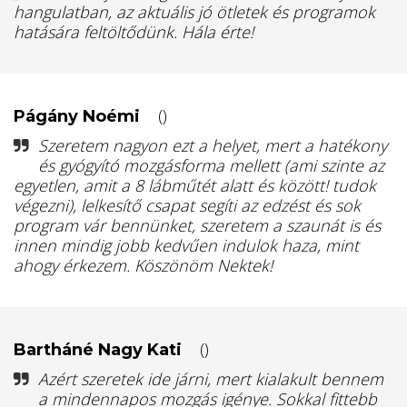
hangulatban, az aktuális jó ötletek és programok
hatására feltöltődünk. Hála érte!
()
Págány Noémi
Szeretem nagyon ezt a helyet, mert a hatékony
és gyógyító mozgásforma mellett (ami szinte az
egyetlen, amit a 8 lábműtét alatt és között! tudok
végezni), lelkesítő csapat segíti az edzést és sok
program vár bennünket, szeretem a szaunát is és
innen mindig jobb kedvűen indulok haza, mint
ahogy érkezem. Köszönöm Nektek!
()
Bartháné Nagy Kati
Azért szeretek ide járni, mert kialakult bennem
a mindennapos mozgás igénye. Sokkal fittebb