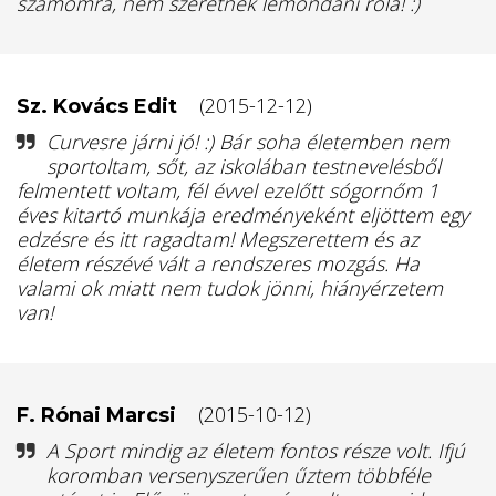
számomra, nem szeretnék lemondani róla! :)
(2015-12-12)
Sz. Kovács Edit
Curvesre járni jó! :) Bár soha életemben nem
sportoltam, sőt, az iskolában testnevelésből
felmentett voltam, fél évvel ezelőtt sógornőm 1
éves kitartó munkája eredményeként eljöttem egy
edzésre és itt ragadtam! Megszerettem és az
életem részévé vált a rendszeres mozgás. Ha
valami ok miatt nem tudok jönni, hiányérzetem
van!
(2015-10-12)
F. Rónai Marcsi
A Sport mindig az életem fontos része volt. Ifjú
koromban versenyszerűen űztem többféle