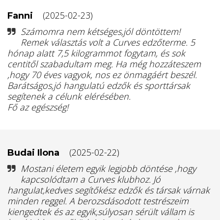
(2025-02-23)
Fanni
Számomra nem kétséges,jól döntöttem!
Remek választás volt a Curves edzőterme. 5
hónap alatt 7,5 kilogrammot fogytam, és sok
centitől szabadultam meg. Ha még hozzáteszem
,hogy 70 éves vagyok, nos ez önmagáért beszél.
Barátságos,jó hangulatú edzők és sporttársak
segítenek a célunk elérésében.
Fő az egészség!
(2025-02-22)
Budai Ilona
Mostani életem egyik legjobb döntése ,hogy
kapcsolódtam a Curves klubhoz. Jó
hangulat,kedves segítőkész edzők és társak várnak
minden reggel. A berozsdásodott testrészeim
kiengedtek és az egyik,súlyosan sérült vállam is