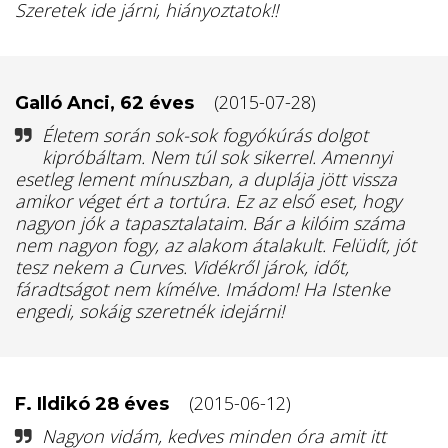
Szeretek ide járni, hiányoztatok!!
(2015-07-28)
Galló Anci, 62 éves
Életem során sok-sok fogyókúrás dolgot
kipróbáltam. Nem túl sok sikerrel. Amennyi
esetleg lement mínuszban, a duplája jött vissza
amikor véget ért a tortúra. Ez az első eset, hogy
nagyon jók a tapasztalataim. Bár a kilóim száma
nem nagyon fogy, az alakom átalakult. Felüdít, jót
tesz nekem a Curves. Vidékről járok, időt,
fáradtságot nem kímélve. Imádom! Ha Istenke
engedi, sokáig szeretnék idejárni!
(2015-06-12)
F. Ildikó 28 éves
Nagyon vidám, kedves minden óra amit itt