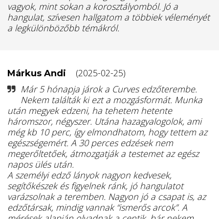
vagyok, mint sokan a korosztályomból. Jó a
hangulat, szívesen hallgatom a többiek véleményét
a legkülönbözőbb témákról.
(2025-02-25)
Márkus Andi
Már 5 hónapja járok a Curves edzőterembe.
Nekem találták ki ezt a mozgásformát. Munka
után megyek edzeni, ha tehetem hetente
háromszor, négyszer. Utána hazagyalogolok, ami
még kb 10 perc, így elmondhatom, hogy tettem az
egészségemért. A 30 perces edzések nem
megerőltetőek, átmozgatják a testemet az egész
napos ülés után.
A személyi edző lányok nagyon kedvesek,
segítőkészek és figyelnek ránk, jó hangulatot
varázsolnak a teremben. Nagyon jó a csapat is, az
edzőtársak, mindig vannak “ismerős arcok”. A
mérések alapján olvadnak a centik, bár nekem