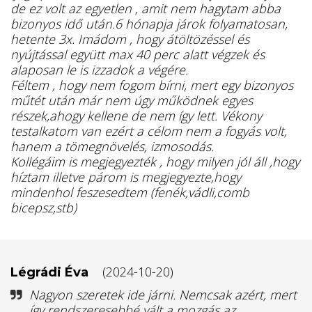
de ez volt az egyetlen , amit nem hagytam abba
bizonyos idő után.6 hónapja járok folyamatosan,
hetente 3x. Imádom , hogy átöltözéssel és
nyújtással együtt max 40 perc alatt végzek és
alaposan le is izzadok a végére.
Féltem , hogy nem fogom bírni, mert egy bizonyos
műtét után már nem úgy működnek egyes
részek,ahogy kellene de nem így lett. Vékony
testalkatom van ezért a célom nem a fogyás volt,
hanem a tömegnövelés, izmosodás.
Kollégáim is megjegyezték , hogy milyen jól áll ,hogy
híztam illetve párom is megjegyezte,hogy
mindenhol feszesedtem (fenék,vádli,comb
bicepsz,stb)
(2024-10-20)
Légrádi Éva
Nagyon szeretek ide járni. Nemcsak azért, mert
így rendszeresebbé vált a mozgás az