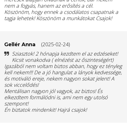
nem a fogyás, hanem az erősítés a cél.
Köszönöm, hogy ennek a csodálatos csapatnak a
tagja lehetek! Köszönöm a munkátokat Csajok!
(2025-02-24)
Gellér Anna
Sziasztok! 2 hónapja kezdtem el az edzéseket!
Kicsit vonakodva ( elnézést az őszinteségért)
Igazából nem voltam biztos abban, hogy ez tényleg
kell nekem!!! De a jó hangulat a lányok kedvessége,
és motiváló ereje, nekem nagyon sokat jelent! A
sok viccelődés!
Mentálisan nagyon jól vagyok, az biztos! És
elkezdtem formálódni is, ami nem egy utolsó
szempont!
Én biztatok mindenkit! Hajrá csajok!