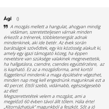
()
Ági
A mozgás mellett a hangulat, ahogyan mindig
vidáman, szeretetteljesen várnak minden
érkezőt a trénerek, többletenergiát adnak
mindenkinek, aki ide betér. Az évek során
barátságok szövődtek, egy kis közösség alakult ki,
amely egy igazi támogató közeg, ha éppen
nevetésre van szüksége valakinek megnevettetik,
ha hallgatásra, csendre, csendes együttérzésre, az
is kapható. Ez az a mozgásforma, amit kortól
függetlenül mindenki a maga épülésére végezhet,
minden nap meg kell engednünk magunknak ezt a
40 percet. Ettől szebb, vidámabb, egészségesebb
az élet!
Megszerettetétek velem a mozgást, ami a
megelőző 60 évben távol állt tőlem. Hála érte!
„Kitornázhatjuk” magunkból a feszkót. Sőt a jó