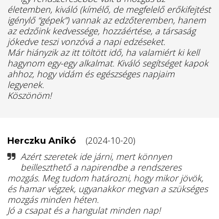
életemben, kiváló (kímélő, de megfelelő erőkifejtést
igénylő “gépek”) vannak az edzőteremben, hanem
az edzőink kedvessége, hozzáértése, a társaság
jókedve teszi vonzóvá a napi edzéseket.
Már hiányzik az itt töltött idő, ha valamiért ki kell
hagynom egy-egy alkalmat. Kiváló segítséget kapok
ahhoz, hogy vidám és egészséges napjaim
legyenek.
Köszönöm!
(2024-10-20)
Herczku Anikó
Azért szeretek ide járni, mert könnyen
beilleszthető a napirendbe a rendszeres
mozgás. Meg tudom határozni, hogy mikor jövök,
és hamar végzek, ugyanakkor megvan a szükséges
mozgás minden héten.
Jó a csapat és a hangulat minden nap!