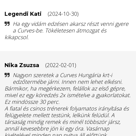
(2024-10-30)
Legendi Kati
Ha egy vidám edzésen akarsz részt venni gyere
a Curves-be. Tökéletesen átmozgat és
kikapcsol.
(2022-02-01)
Nika Zsuzsa
Nagyon szeretek a Curves Hungária krt-i
edzőtermébe járni. Innen nem lehet elkésni.
Bármikor, ha megérkezem, felállok az első gépre,
mivel ez egy köredzés 2x ismételve a gyakorlatokat.
Ez mindössze 30 perc.
A fiatal és csinos trénerek folyamatos irányítása és
felügyelete mellett testünk, lelkünk felüdül. A
társaság mindig remek és minél többször jársz,
annál kevesebbre jön ki egy óra. Vasárnap
kivételével minden nap nyitva áll előttünk.