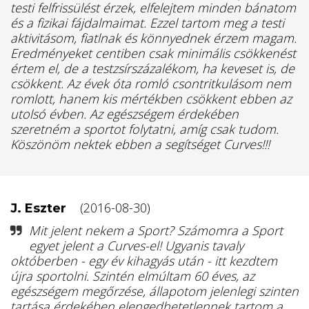
testi felfrissülést érzek, elfelejtem minden bánatom
és a fizikai fájdalmaimat. Ezzel tartom meg a testi
aktivitásom, fiatlnak és könnyednek érzem magam.
Eredményeket centiben csak minimális csökkenést
értem el, de a testzsírszázalékom, ha keveset is, de
csökkent. Az évek óta romló csontritkulásom nem
romlott, hanem kis mértékben csökkent ebben az
utolsó évben. Az egészségem érdekében
szeretném a sportot folytatni, amíg csak tudom.
Köszönöm nektek ebben a segítséget Curves!!!
(2016-08-30)
J. Eszter
Mit jelent nekem a Sport? Számomra a Sport
egyet jelent a Curves-el! Ugyanis tavaly
októberben - egy év kihagyás után - itt kezdtem
újra sportolni. Szintén elmúltam 60 éves, az
egészségem megőrzése, állapotom jelenlegi szinten
tartása érdekében elengedhetetlennek tartom a