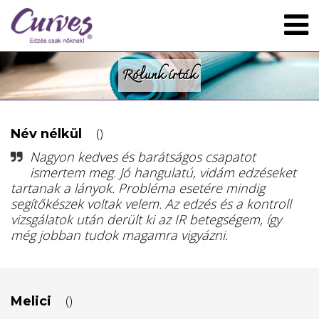
Rólunk írták
()
Név nélkül
Nagyon kedves és barátságos csapatot
ismertem meg. Jó hangulatú, vidám edzéseket
tartanak a lányok. Probléma esetére mindig
segítőkészek voltak velem. Az edzés és a kontroll
vizsgálatok után derült ki az IR betegségem, így
még jobban tudok magamra vigyázni.
()
Melici