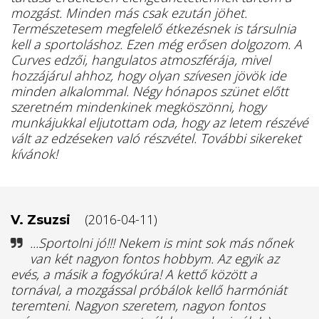
mozgást. Minden más csak ezután jöhet.
Természetesem megfelelő étkezésnek is társulnia
kell a sportoláshoz. Ezen még erősen dolgozom. A
Curves edzői, hangulatos atmoszférája, mivel
hozzájárul ahhoz, hogy olyan szívesen jövök ide
minden alkalommal. Négy hónapos szünet előtt
szeretném mindenkinek megköszönni, hogy
munkájukkal eljutottam oda, hogy az letem részévé
vált az edzéseken való részvétel. További sikereket
kívánok!
(2016-04-11)
V. Zsuzsi
...Sportolni jó!!! Nekem is mint sok más nőnek
van két nagyon fontos hobbym. Az egyik az
evés, a másik a fogyókúra! A kettő között a
tornával, a mozgással próbálok kellő harmóniát
teremteni. Nagyon szeretem, nagyon fontos