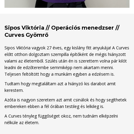
Sipos Viktória // Operációs menedzser //
Curves Gyömrő
Sipos Viktória vagyok 27 éves, egy kislány fitt anyukája! A Curves
előtt otthon dolgoztam szempilla építőként de mégis hiányzott
valami az életemből. Szülés után én is szerettem volna pár kilót
leadni de edzőterembe semmiképp nem akartam menni.
Teljesen feltöltött hogy a munkám egyben a edzésem is.
Tudtam hogy megtaláltam azt a hiányzó kis darabot amit
kerestem.
Azóta is nagyon szeretem azt amit csinálok és hogy segíthetek
embereken ebben a fél órában testileg és lelkileg is.
A Curves tényleg függőséget okoz, nem tudnám elképzelni
nélküle az életem.