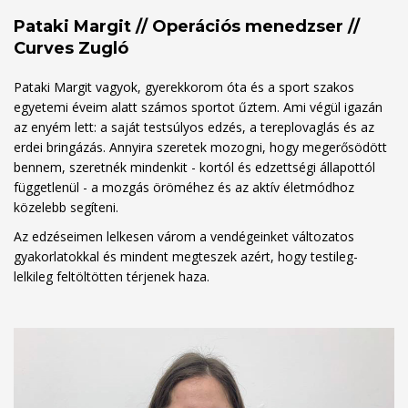
Pataki Margit // Operációs menedzser //
Curves Zugló
Pataki Margit vagyok, gyerekkorom óta és a sport szakos
egyetemi éveim alatt számos sportot űztem. Ami végül igazán
az enyém lett: a saját testsúlyos edzés, a tereplovaglás és az
erdei bringázás. Annyira szeretek mozogni, hogy megerősödött
bennem, szeretnék mindenkit - kortól és edzettségi állapottól
függetlenül - a mozgás öröméhez és az aktív életmódhoz
közelebb segíteni.
Az edzéseimen lelkesen várom a vendégeinket változatos
gyakorlatokkal és mindent megteszek azért, hogy testileg-
lelkileg feltöltötten térjenek haza.