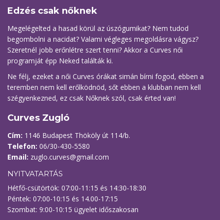
Edzés csak nőknek
Megelégelted a hasad körül az úszógumikat? Nem tudod
begombolni a nacidat? Valami végleges megoldásra vágysz?
Szeretnél jobb erőnlétre szert tenni? Akkor a Curves női
programját épp Neked találták ki.
Ne félj, ezeket a női Curves órákat simán bírni fogod, ebben a
teremben nem kell erőlködnöd, sőt ebben a klubban nem kell
szégyenkezned, ez csak Nőknek szól, csak érted van!
Curves Zugló
Cím:
1146 Budapest Thököly út 114/b.
Telefon:
06/30-430-5580
Email:
zuglo.curves@gmail.com
NYITVATARTÁS
Hétfő-csütörtök: 07:00-11:15 és 14:30-18:30
Péntek: 07:00-10:15 és 14.00-17:15
Szombat: 9:00-10:15 ügyelet időszakosan