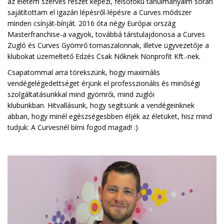
az életem szerves részét képezi, felsőfokú tanulmányaim során
sajátítottam el igazán lépésről-lépésre a Curves módszer
minden csínját-bínját. 2016 óta négy Európai ország
Masterfranchise-a vagyok, továbbá társtulajdonosa a Curves
Zugló és Curves Gyömrő tornaszalonnak, illetve ügyvezetője a
klubokat üzemeltető Edzés Csak Nőknek Nonprofit Kft.-nek.
Csapatommal arra törekszünk, hogy maximális
vendégelégedettséget érjünk el professzionális és minőségi
szolgáltatásunkkal mind gyömrői, mind zuglói
klubunkban. Hitvallásunk, hogy segítsünk a vendégeinknek
abban, hogy minél egészségesbben éljék az életüket, hisz mind
tudjuk: A Curvesnél bírni fogod magad! :)