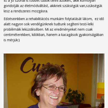
Itt a jó szónál is többet tudok tenni azokért, akik komolyan
gondolják az életmódváltást, akiknek szükségük van,szükségük
lesz a rendszeres mozgásra.
Edzéseinkben a rehabilitációs munkám folytatását látom, ez idő
alatt nagyon sok vendégünknek tudtunk segíteni testi-lelki
problémáik leküzdésében. Mi az eredményeket nem csak
centiméterekben, kilókban, hanem a kacagások gyakoriságában
is mérjük:)