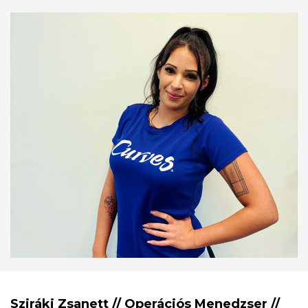
Sziráki Zsanett // Operációs Menedzser //