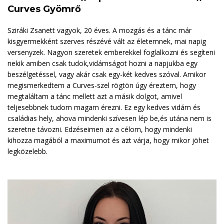
Curves Gyömrő
Sziráki Zsanett vagyok, 20 éves. A mozgás és a tánc már
kisgyermekként szerves részévé vált az életemnek, mai napig
versenyzek. Nagyon szeretek emberekkel foglalkozni és segíteni
nekik amiben csak tudok,vidámságot hozni a napjukba egy
beszélgetéssel, vagy akár csak egy-két kedves szóval. Amikor
megismerkedtem a Curves-szel rögtön úgy éreztem, hogy
megtaláltam a tánc mellett azt a másik dolgot, amivel
teljesebbnek tudom magam érezni. Ez egy kedves vidám és
családias hely, ahova mindenki szívesen lép be,és utána nem is
szeretne távozni. Edzéseimen az a célom, hogy mindenki
kihozza magából a maximumot és azt várja, hogy mikor jöhet
legközelebb.