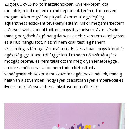
Zuglói CURVES női tornaszalonokban. Gyerekkorom óta
táncolok, mind modern, mind néptáncok terén otthon érzem
magam. A koreográfusi pályafutásommal egyidejűleg
aquafittness edzőként tevékenykedtem. Mikor megismerkedtem
a Curves-szel azonnal tudtam, hogy itt a helyem. Az edzéseim
mindig pörgősek és jó hangulatban telnek. Szeretem a hölgyeket
és a klub hangulatot, hisz mi nem csak testileg hanem
szellemileg is támogatást nyújtunk. Hiszek abban, hogy kortól és
egészségügyi állapottól függetlenül minden nő számára jár a
mozgás öröme, és nem találkoztam még olyan lehetőséggel,
amit ez a női tornaszalon nem tudna biztosítani a
vendégeinknek. Mikor a műszakom végén haza indulok, mindig
hála van a szívemben, hogy ilyen csapatban ilyen emberekkel és
ilyen remek környezetben a hivatásomnak élhetek.