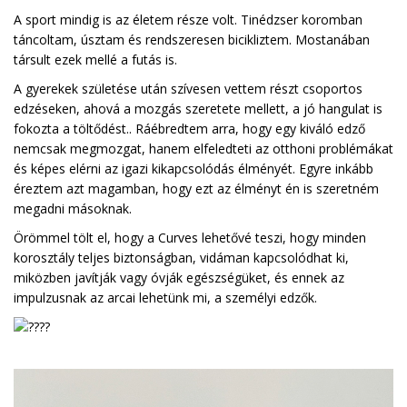
A sport mindig is az életem része volt. Tinédzser koromban
táncoltam, úsztam és rendszeresen bicikliztem. Mostanában
társult ezek mellé a futás is.
A gyerekek születése után szívesen vettem részt csoportos
edzéseken, ahová a mozgás szeretete mellett, a jó hangulat is
fokozta a töltődést.. Ráébredtem arra, hogy egy kiváló edző
nemcsak megmozgat, hanem elfeledteti az otthoni problémákat
és képes elérni az igazi kikapcsolódás élményét. Egyre inkább
éreztem azt magamban, hogy ezt az élményt én is szeretném
megadni másoknak.
Örömmel tölt el, hogy a Curves lehetővé teszi, hogy minden
korosztály teljes biztonságban, vidáman kapcsolódhat ki,
miközben javítják vagy óvják egészségüket, és ennek az
impulzusnak az arcai lehetünk mi, a személyi edzők.