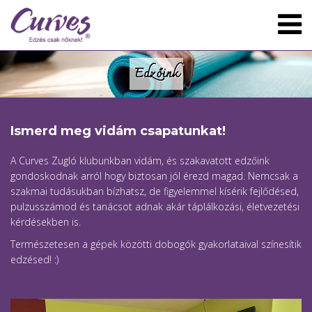
Edzőink
Ismerd meg vidám csapatunkat!
A Curves Zugló klubunkban vidám, és szakavatott edzőink
gondoskodnak arról hogy biztosan jól érezd magad. Nemcsak a
szakmai tudásukban bízhatsz, de figyelemmel kísérik fejlődésed,
pulzusszámod és tanácsot adnak akár táplálkozási, életvezetési
kérdésekben is.
Természetesen a gépek közötti dobogók gyakorlataival színesítik
edzésed! :)