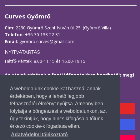
Curves Gyömrő
Cím:
2230 Gyömrő Szent István út 25. (Gyömrő Villa)
Telefon:
+36 30 133 22 31
Email:
gyomro.curves@gmail.com
NYITVATARTÁS
Hétfő-Péntek: 8.00-11.15 és 16.00-19.15
Az utolsó edzések a fenti időpontokban kezdhetők meg!
Kövess minket
A weboldalunk cookie-kat használ annak
érdekében, hogy a lehető legjobb
felhasználói élményt nyújtsa. Amennyiben
YOUTUBE CSATORNÁNK
folytatja a böngészést a weboldalunkon, azt
úgy tekintjük, hogy nincs kifogása a tőlünk
INSTAGRAM FIÓKUNK
érkező cookie-k fogadása ellen.
Adatvédelmi tájékoztató