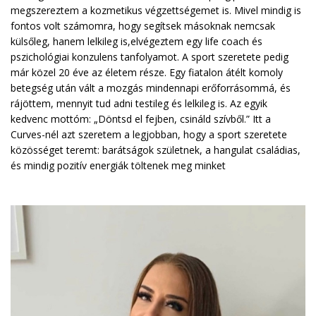
megszereztem a kozmetikus végzettségemet is. Mivel mindig is
fontos volt számomra, hogy segítsek másoknak nemcsak
külsőleg, hanem lelkileg is,elvégeztem egy life coach és
pszichológiai konzulens tanfolyamot. A sport szeretete pedig
már közel 20 éve az életem része. Egy fiatalon átélt komoly
betegség után vált a mozgás mindennapi erőforrásommá, és
rájöttem, mennyit tud adni testileg és lelkileg is. Az egyik
kedvenc mottóm: „Döntsd el fejben, csináld szívből.” Itt a
Curves-nél azt szeretem a legjobban, hogy a sport szeretete
közösséget teremt: barátságok születnek, a hangulat családias,
és mindig pozitív energiák töltenek meg minket