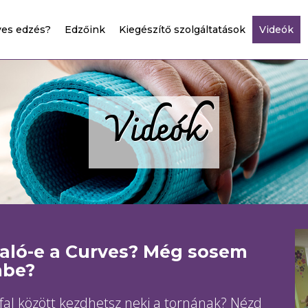
ves edzés?
Edzőink
Kiegészítő szolgáltatások
Videók
Videók
való-e a Curves? Még sosem
mbe?
 fal között kezdhetsz neki a tornának? Nézd