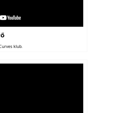
rő
Curves klub.