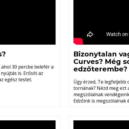
s?
Bizonytalan va
Curves? Még so
ahol 30 percbe belefér a
edzőterembe?
yújtás is. Erősíti az
az egész testet.
Úgy érzed, Te legfeljebb 
tornának? Nézd meg ezt 
megszólalnak vendégeink 
Edzőink is megszólalnak é