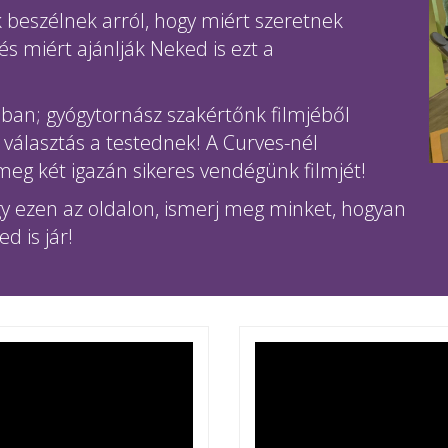
k beszélnek arról, hogy miért szeretnek
és miért ajánlják Neked is ezt a
dban; gyógytornász szakértőnk filmjéből
választás a testednek! A Curves-nél
eg két igazán sikeres vendégünk filmjét!
 ezen az oldalon, ismerj meg minket, hogyan
 is jár!