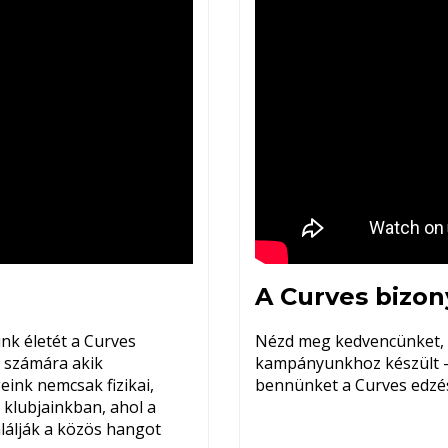
A Curves bizon
k életét a Curves
Nézd meg kedvencünket, ez
k számára akik
kampányunkhoz készült - 
eink nemcsak fizikai,
bennünket a Curves edzés
k klubjainkban, ahol a
lálják a közös hangot