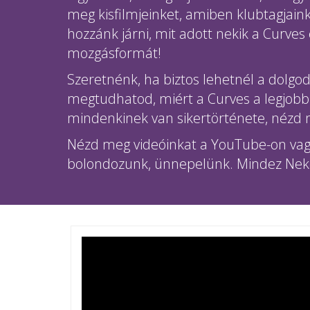
meg kisfilmjeinket, amiben klubtagjain
hozzánk járni, mit adott nekik a Curves 
mozgásformát!
Szeretnénk, ha biztos lehetnél a dolgo
megtudhatod, miért a Curves a legjobb 
mindenkinek van sikertörténete, nézd m
Nézd meg videóinkat a YouTube-on vagy
bolondozunk, ünnepelünk. Mindez Neked