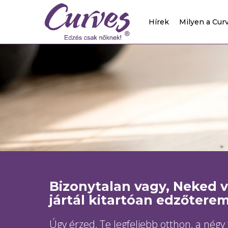
Hírek
Milyen a Cur
Bizonytalan vagy, Neked 
jártál kitartóan edzőtere
Úgy érzed, Te legfeljebb otthon, a négy