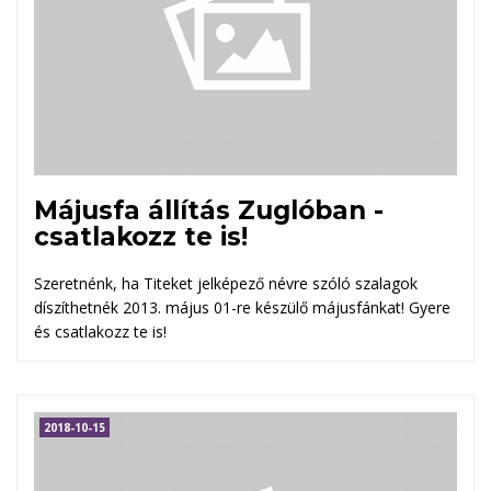
Májusfa állítás Zuglóban -
csatlakozz te is!
Szeretnénk, ha Titeket jelképező névre szóló szalagok
díszíthetnék 2013. május 01-re készülő májusfánkat! Gyere
és csatlakozz te is!
2018-10-15