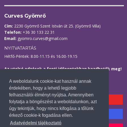
Curves Gyömrő
Cím:
2230 Gyömrő Szent István út 25. (Gyömrő Villa)
Telefon:
+36 30 133 22 31
Email:
gyomro.curves@gmail.com
NYITVATARTÁS
Hétfő-Péntek: 8.00-11.15 és 16.00-19.15
Az utolsó edzések a fenti időpontokban kezdhetők meg!
Kövess minket
A weboldalunk cookie-kat használ annak
érdekében, hogy a lehető legjobb
felhasználói élményt nyújtsa. Amennyiben
YOUTUBE CSATORNÁNK
folytatja a böngészést a weboldalunkon, azt
úgy tekintjük, hogy nincs kifogása a tőlünk
INSTAGRAM FIÓKUNK
érkező cookie-k fogadása ellen.
Adatvédelmi tájékoztató