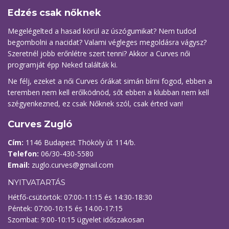
Edzés csak nőknek
Megelégelted a hasad körül az úszógumikat? Nem tudod
begombolni a nacidat? Valami végleges megoldásra vágysz?
Szeretnél jobb erőnlétre szert tenni? Akkor a Curves női
programját épp Neked találták ki.
Ne félj, ezeket a női Curves órákat simán bírni fogod, ebben a
teremben nem kell erőlködnöd, sőt ebben a klubban nem kell
szégyenkezned, ez csak Nőknek szól, csak érted van!
Curves Zugló
Cím:
1146 Budapest Thököly út 114/b.
Telefon:
06/30-430-5580
Email:
zuglo.curves@gmail.com
NYITVATARTÁS
Hétfő-csütörtök: 07:00-11:15 és 14:30-18:30
Péntek: 07:00-10:15 és 14.00-17:15
Szombat: 9:00-10:15 ügyelet időszakosan