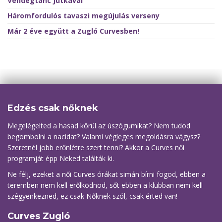
Vendégtánc Jutkával
Háromfordulós tavaszi megújulás verseny
Már 2 éve együtt a Zugló Curvesben!
Edzés csak nőknek
Megelégelted a hasad körül az úszógumikat? Nem tudod
begombolni a nacidat? Valami végleges megoldásra vágysz?
Szeretnél jobb erőnlétre szert tenni? Akkor a Curves női
programját épp Neked találták ki.
Ne félj, ezeket a női Curves órákat simán bírni fogod, ebben a
teremben nem kell erőlködnöd, sőt ebben a klubban nem kell
szégyenkezned, ez csak Nőknek szól, csak érted van!
Curves Zugló