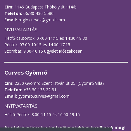
Cím:
1146 Budapest Thököly út 114/b.
Telefon:
06/30-430-5580
Email:
zuglo.curves@gmail.com
NYITVATARTÁS
Hétfő-csütörtök: 07:00-11:15 és 14:30-18:30
Péntek: 07:00-10:15 és 14.00-17:15
Szombat: 9:00-10:15 ügyelet időszakosan
Curves Gyömrő
Cím:
2230 Gyömrő Szent István út 25. (Gyömrő Villa)
Telefon:
+36 30 133 22 31
Email:
gyomro.curves@gmail.com
NYITVATARTÁS
Hétfő-Péntek: 8.00-11.15 és 16.00-19.15
Az utolsó edzések a fenti időpontokban kezdhetők meg!