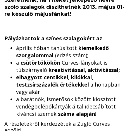
Szeretnénk, ha Titeket jelképező névre
szóló szalagok díszíthetnék 2013. május 01-
re készülő májusfánkat!
Pályázhattok a színes szalagokért az
április hóban tanúsított
kiemelkedő
szorgalommal
(edzés szám);
a
csütörtökökön
Curves-lányokat is
túlszárnyaló
kreativitással, aktivitással;
elhagyott centikkel, kilókkal,
testzsírszázalék értékekkel
a hónapban,
vagy akár
a barátnők, ismerősök között kiosztott
vendégbelépőkártyák által idecsábított
kíváncsi szemek
száma alapján
!
A részletekről kérdezzétek a Zugló Curves
edzőit!