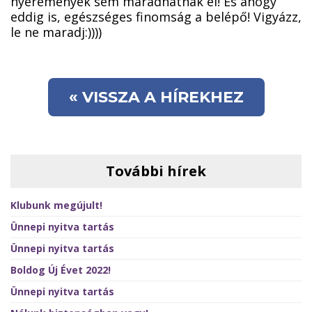
nyeremények sem maradhatnak el! És ahogy
eddig is, egészséges finomság a belépő! Vigyázz,
le ne maradj:))))
« VISSZA A HÍREKHEZ
További hírek
Klubunk megújult!
Ünnepi nyitva tartás
Ünnepi nyitva tartás
Boldog Új Évet 2022!
Ünnepi nyitva tartás