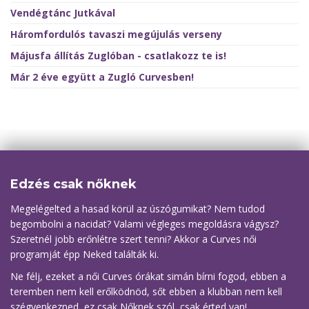
Vendégtánc Jutkával
Háromfordulós tavaszi megújulás verseny
Májusfa állítás Zuglóban - csatlakozz te is!
Már 2 éve együtt a Zugló Curvesben!
Edzés csak nőknek
Megelégelted a hasad körül az úszógumikat? Nem tudod
begombolni a nacidat? Valami végleges megoldásra vágysz?
Szeretnél jobb erőnlétre szert tenni? Akkor a Curves női
programját épp Neked találták ki.
Ne félj, ezeket a női Curves órákat simán bírni fogod, ebben a
teremben nem kell erőlködnöd, sőt ebben a klubban nem kell
szégyenkezned, ez csak Nőknek szól, csak érted van!