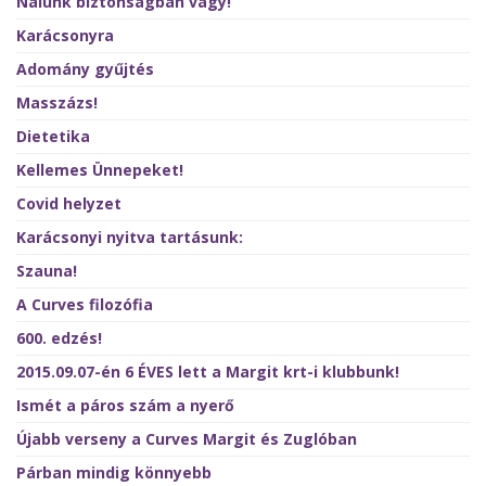
Nálunk biztonságban vagy!
Karácsonyra
Adomány gyűjtés
Masszázs!
Dietetika
Kellemes Ünnepeket!
Covid helyzet
Karácsonyi nyitva tartásunk:
Szauna!
A Curves filozófia
600. edzés!
2015.09.07-én 6 ÉVES lett a Margit krt-i klubbunk!
Ismét a páros szám a nyerő
Újabb verseny a Curves Margit és Zuglóban
Párban mindig könnyebb