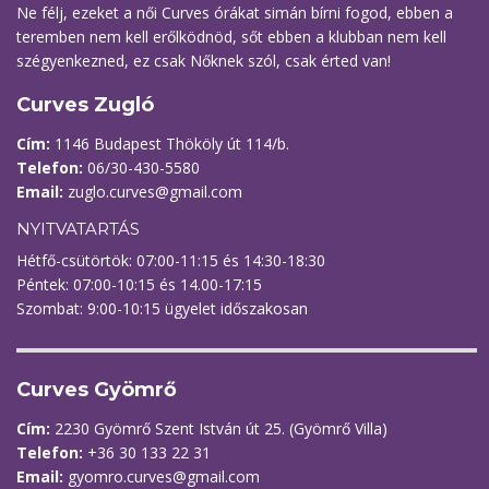
Ne félj, ezeket a női Curves órákat simán bírni fogod, ebben a
teremben nem kell erőlködnöd, sőt ebben a klubban nem kell
szégyenkezned, ez csak Nőknek szól, csak érted van!
Curves Zugló
Cím:
1146 Budapest Thököly út 114/b.
Telefon:
06/30-430-5580
Email:
zuglo.curves@gmail.com
NYITVATARTÁS
Hétfő-csütörtök: 07:00-11:15 és 14:30-18:30
Péntek: 07:00-10:15 és 14.00-17:15
Szombat: 9:00-10:15 ügyelet időszakosan
Curves Gyömrő
Cím:
2230 Gyömrő Szent István út 25. (Gyömrő Villa)
Telefon:
+36 30 133 22 31
Email:
gyomro.curves@gmail.com