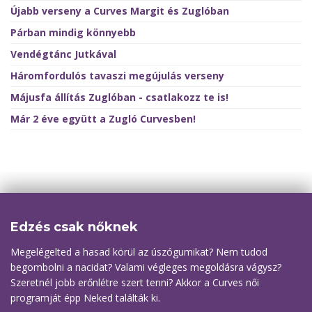
Újabb verseny a Curves Margit és Zuglóban
Párban mindig könnyebb
Vendégtánc Jutkával
Háromfordulós tavaszi megújulás verseny
Májusfa állítás Zuglóban - csatlakozz te is!
Már 2 éve együtt a Zugló Curvesben!
Edzés csak nőknek
Megelégelted a hasad körül az úszógumikat? Nem tudod
begombolni a nacidat? Valami végleges megoldásra vágysz?
Szeretnél jobb erőnlétre szert tenni? Akkor a Curves női
programját épp Neked találták ki.