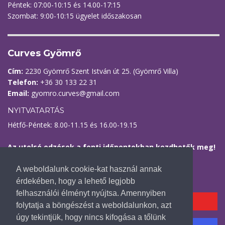
Péntek: 07:00-10:15 és 14.00-17:15
Szombat: 9:00-10:15 ügyelet időszakosan
Curves Gyömrő
Cím:
2230 Gyömrő Szent István út 25. (Gyömrő Villa)
Telefon:
+36 30 133 22 31
Email:
gyomro.curves@gmail.com
NYITVATARTÁS
Hétfő-Péntek: 8.00-11.15 és 16.00-19.15
Az utolsó edzések a fenti időpontokban kezdhetők meg!
Kövess minket
A weboldalunk cookie-kat használ annak
érdekében, hogy a lehető legjobb
felhasználói élményt nyújtsa. Amennyiben
YOUTUBE CSATORNÁNK
folytatja a böngészést a weboldalunkon, azt
úgy tekintjük, hogy nincs kifogása a tőlünk