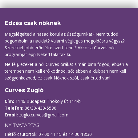
Edzés csak nőknek
Megelégelted a hasad körül az úszógumikat? Nem tudod
begombolni a nacidat? Valami végleges megoldásra vágysz?
Szeretnél jobb erőnlétre szert tenni? Akkor a Curves női
programját épp Neked találták ki.
Ne félj, ezeket a női Curves órákat simán bírni fogod, ebben a
teremben nem kell erőlködnöd, sőt ebben a klubban nem kell
szégyenkezned, ez csak Nőknek szól, csak érted van!
Curves Zugló
Cím:
1146 Budapest Thököly út 114/b.
Telefon:
06/30-430-5580
Email:
zuglo.curves@gmail.com
NYITVATARTÁS
Hétfő-csütörtök: 07:00-11:15 és 14:30-18:30