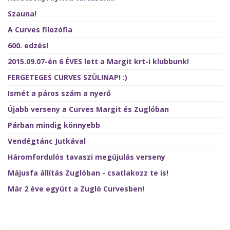
Szauna!
A Curves filozófia
600. edzés!
2015.09.07-én 6 ÉVES lett a Margit krt-i klubbunk!
FERGETEGES CURVES SZÜLINAP! :)
Ismét a páros szám a nyerő
Újabb verseny a Curves Margit és Zuglóban
Párban mindig könnyebb
Vendégtánc Jutkával
Háromfordulós tavaszi megújulás verseny
Májusfa állítás Zuglóban - csatlakozz te is!
Már 2 éve együtt a Zugló Curvesben!